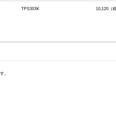
TPS303K
10,120（
ます。